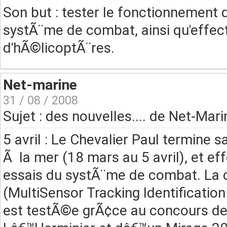
Son but : tester le fonctionnemen
systÃ¨me de combat, ainsi qu'effec
d'hÃ©licoptÃ¨res.
Net-marine
31 / 08 / 2008
Sujet : des nouvelles.... de Net-Mari
5 avril : Le Chevalier Paul termin
Ã la mer (18 mars au 5 avril), et 
essais du systÃ¨me de combat. La c
(MultiSensor Tracking Identificati
est testÃ©e grÃ¢ce au concours d