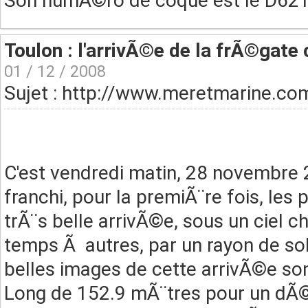
Son numÃ©ro de coque est le D621
Toulon : l'arrivÃ©e de la frÃ©gate 
01 / 12 / 2008
Sujet : http://www.meretmarine.co
C'est vendredi matin, 28 novembre 2
franchi, pour la premiÃ¨re fois, les
trÃ¨s belle arrivÃ©e, sous un ciel
temps Ã autres, par un rayon de sole
belles images de cette arrivÃ©e so
Long de 152.9 mÃ¨tres pour un dÃ