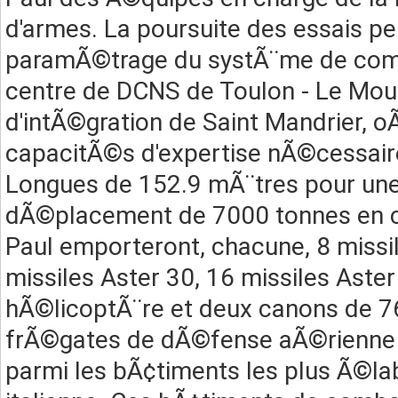
d'armes. La poursuite des essais per
paramÃ©trage du systÃ¨me de com
centre de DCNS de Toulon - Le Mouri
d'intÃ©gration de Saint Mandrier, o
capacitÃ©s d'expertise nÃ©cessair
Longues de 152.9 mÃ¨tres pour une 
dÃ©placement de 7000 tonnes en cha
Paul emporteront, chacune, 8 miss
missiles Aster 30, 16 missiles Aster
hÃ©licoptÃ¨re et deux canons de 7
frÃ©gates de dÃ©fense aÃ©rienne 
parmi les bÃ¢timents les plus Ã©la