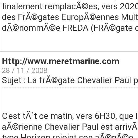
finalement remplacÃ©es, vers 2020
des FrÃ©gates EuropÃ©ennes Multi
dÃ©nommÃ©e FREDA (FRÃ©gate de
Http://www.meretmarine.com
28 / 11 / 2008
Sujet : La frÃ©gate Chevalier Paul
C'est tÃ´t ce matin, vers 6H30, qu
aÃ©rienne Chevalier Paul est arri
type Horizon rejoint son aÃ®nÃ©e, l