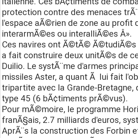
italienne. Ces bÃ¢timents de comba
protection contre des menaces trÃ¨
l'espace aÃ©rien de zone au profit 
interarmÃ©es ou interalliÃ©es Â».
Ces navires ont Ã©tÃ© Ã©tudiÃ©s en
a fait construire deux unitÃ©s de ce
Duilio. Le systÃ¨me d'armes princip
missiles Aster, a quant Ã lui fait l
tripartite avec la Grande-Bretagne,
type 45 (6 bÃ¢timents prÃ©vus).
Pour mÃ©moire, le programme Hor
franÃ§ais, 2.7 milliards d'euros, s
AprÃ¨s la construction des Forbin et