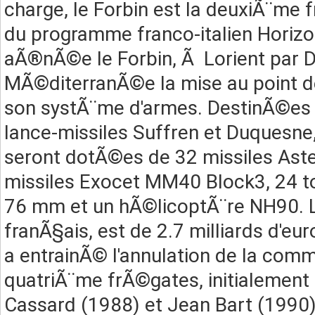
charge, le Forbin est la deuxiÃ¨m
du programme franco-italien Horiz
aÃ®nÃ©e le Forbin, Ã Lorient par D
MÃ©diterranÃ©e la mise au point 
son systÃ¨me d'armes. DestinÃ©es
lance-missiles Suffren et Duquesne,
seront dotÃ©es de 32 missiles Aster
missiles Exocet MM40 Block3, 24 to
76 mm et un hÃ©licoptÃ¨re NH90. 
franÃ§ais, est de 2.7 milliards d'eu
a entrainÃ© l'annulation de la com
quatriÃ¨me frÃ©gates, initialemen
Cassard (1988) et Jean Bart (1990)