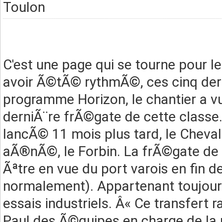
Toulon
C'est une page qui se tourne pour l
avoir Ã©tÃ© rythmÃ©, ces cinq der
programme Horizon, le chantier a vu 
derniÃ¨re frÃ©gate de cette classe.
lancÃ© 11 mois plus tard, le Cheval
aÃ®nÃ©, le Forbin. La frÃ©gate de
Ãªtre en vue du port varois en fin d
normalement). Appartenant toujours
essais industriels. Â« Ce transfert
Paul des Ã©quipes en charge de la