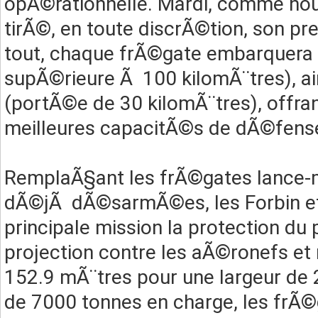
opÃ©rationnelle. Mardi, comme nou
tirÃ©, en toute discrÃ©tion, son pre
tout, chaque frÃ©gate embarquera 
supÃ©rieure Ã 100 kilomÃ¨tres), ai
(portÃ©e de 30 kilomÃ¨tres), offran
meilleures capacitÃ©s de dÃ©fense
RemplaÃ§ant les frÃ©gates lance-m
dÃ©jÃ dÃ©sarmÃ©es, les Forbin et 
principale mission la protection du
projection contre les aÃ©ronefs et 
152.9 mÃ¨tres pour une largeur de
de 7000 tonnes en charge, les frÃ©