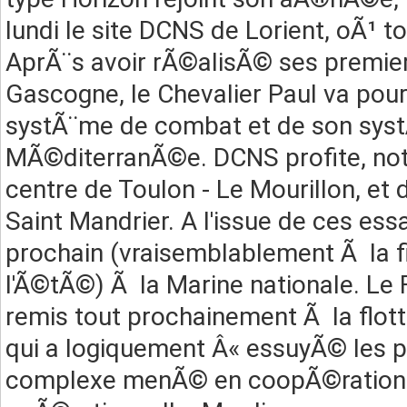
lundi le site DCNS de Lorient, oÃ¹ 
AprÃ¨s avoir rÃ©alisÃ© ses premier
Gascogne, le Chevalier Paul va pour
systÃ¨me de combat et de son sys
MÃ©diterranÃ©e. DCNS profite, no
centre de Toulon - Le Mourillon, et 
Saint Mandrier. A l'issue de ces essa
prochain (vraisemblablement Ã la 
l'Ã©tÃ©) Ã la Marine nationale. Le F
remis tout prochainement Ã la flott
qui a logiquement Â« essuyÃ© les 
complexe menÃ© en coopÃ©ration ave