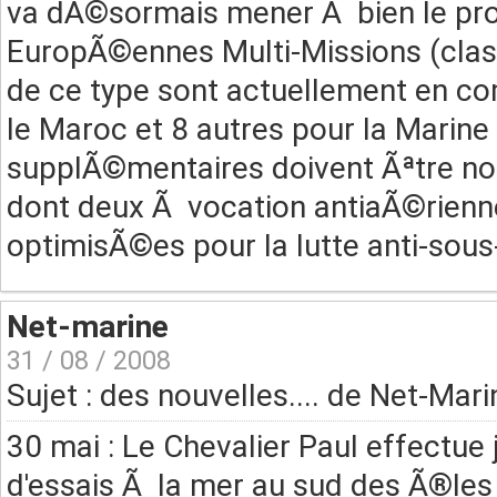
va dÃ©sormais mener Ã bien le p
EuropÃ©ennes Multi-Missions (clas
de ce type sont actuellement en c
le Maroc et 8 autres pour la Marine
supplÃ©mentaires doivent Ãªtre not
dont deux Ã vocation antiaÃ©rienne
optimisÃ©es pour la lutte anti-sous
Net-marine
31 / 08 / 2008
Sujet : des nouvelles.... de Net-Mari
30 mai : Le Chevalier Paul effectue
d'essais Ã la mer au sud des Ã®les 