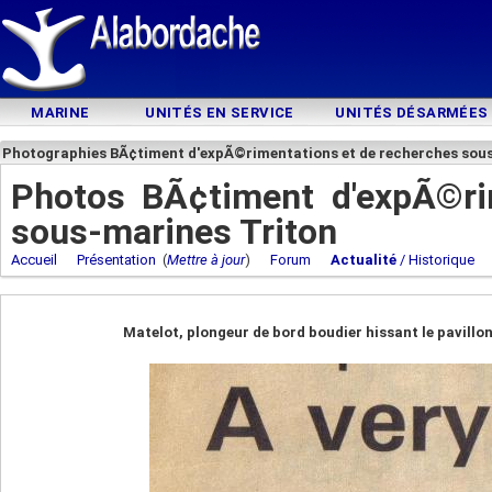
MARINE
UNITÉS EN SERVICE
UNITÉS DÉSARMÉES
Photographies BÃ¢timent d'expÃ©rimentations et de recherches sou
Photos BÃ¢timent d'expÃ©ri
sous-marines Triton
Accueil
Présentation
(
Mettre à jour
)
Forum
Actualité
/ Historique
Matelot, plongeur de bord boudier hissant le pavillon