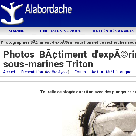
MARINE
UNITÉS EN SERVICE
UNITÉS DÉSARMÉES
Photographies BÃ¢timent d'expÃ©rimentations et de recherches sou
Photos BÃ¢timent d'expÃ©ri
sous-marines Triton
Accueil
Présentation
(
Mettre à jour
)
Forum
Actualité
/ Historique
Tourelle de plogée du triton avec des plongeurs 