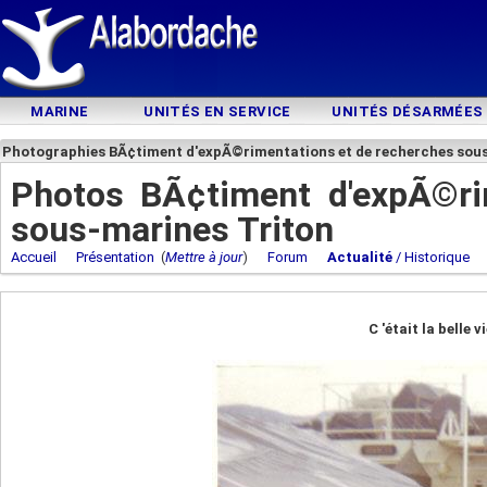
MARINE
UNITÉS EN SERVICE
UNITÉS DÉSARMÉES
Photographies BÃ¢timent d'expÃ©rimentations et de recherches sou
Photos BÃ¢timent d'expÃ©ri
sous-marines Triton
Accueil
Présentation
(
Mettre à jour
)
Forum
Actualité
/ Historique
C 'était la belle 