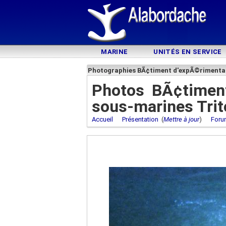
MARINE
UNITÉS EN SERVICE
Photographies BÃ¢timent d'expÃ©rimentat
Photos BÃ¢timent
sous-marines Trit
Accueil
Présentation
(
Mettre à jour
)
Foru