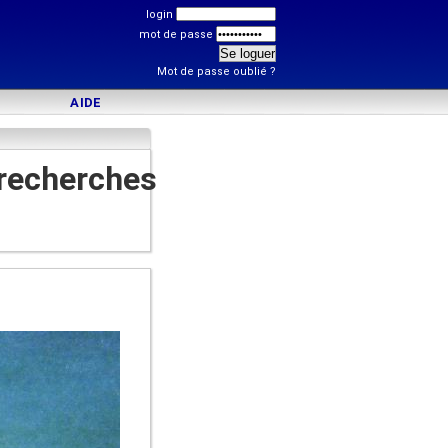
login
mot de passe
Mot de passe oublié ?
AIDE
recherches
)