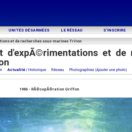
UNITÉS DÉSARMÉES
LE RÉSEAU
S'INSCRIRE
ions et de recherches sous-marines Triton
 d'expÃ©rimentations et de 
on
m
Actualité
/ Historique
Réseau
Photographies
(
Ajouter une photo
1986 - RÃ©cupÃ©ration Griffon