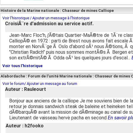
Histoire de la Marine nationale : Chasseur de mines Calliope
Voir l'hisrorique / Ajouter un message à l'historique
CroisiÃ¨re d'admission au service actif.
Jean-Marc Floc'h, j'Ã©tais Quartier-MaÃ®tre de 1Ã¨re class
CalliopÃ© en 1972 : parti de Brest nous avons fait escale
monter en NorvÃ¨ge Ã Oslo d'abord oÃ¹ nous Ã©tions, Ã qu
"Christian Radich" puis nous sommes montÃ©s Ã Bergen et
son extrÃ©mitÃ© Ã Odda oÃ¹ les quelques jours d'escal...
Voir tous l'historique
Alabordache : Forum de l'unité Marine nationale : Chasseur de mines C
Voir le forum/ Ajouter un message au forum
Auteur : Rauleourt
Bonjour aux anciens de la calliope Je me souviens bien de la
retour je donnais sandwich steak de baleine et heineken te
dÃ©barquÃ© avant la mission de dÃ©minage au canal de suez
Lieutenant de vaisseau hervė pacha en second
En savoir pl
Auteur : h2fooko