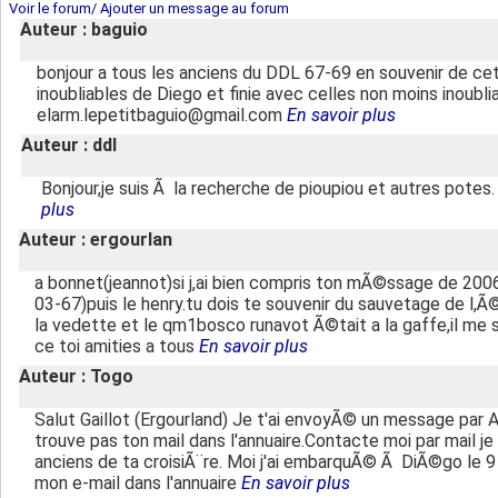
Voir le forum/ Ajouter un message au forum
Auteur : baguio
bonjour a tous les anciens du DDL 67-69 en souvenir de
inoubliables de Diego et finie avec celles non moins inoub
elarm.lepetitbaguio@gmail.com
En savoir plus
Auteur : ddl
Bonjour,je suis Ã la recherche de pioupiou et autres pote
plus
Auteur : ergourlan
a bonnet(jeannot)si j,ai bien compris ton mÃ©ssage de 20
03-67)puis le henry.tu dois te souvenir du sauvetage de l,Ã
la vedette et le qm1bosco runavot Ã©tait a la gaffe,il me
ce toi amities a tous
En savoir plus
Auteur : Togo
Salut Gaillot (Ergourland) Je t'ai envoyÃ© un message par A
trouve pas ton mail dans l'annuaire.Contacte moi par mail 
anciens de ta croisiÃ¨re. Moi j'ai embarquÃ© Ã DiÃ©go le 9
mon e-mail dans l'annuaire
En savoir plus