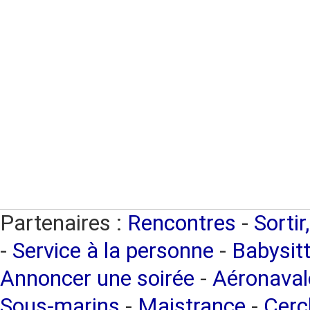
Partenaires :
Rencontres
-
Sortir
-
Service à la personne
-
Babysitt
Annoncer une soirée
-
Aéronaval
Sous-marins
-
Maistrance
-
Cercl