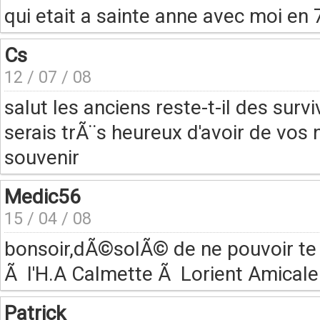
qui etait a sainte anne avec moi en 
Cs
12 / 07 / 08
salut les anciens reste-t-il des surv
serais trÃ¨s heureux d'avoir de vos 
souvenir
Medic56
15 / 04 / 08
bonsoir,dÃ©solÃ© de ne pouvoir te 
Ã l'H.A Calmette Ã Lorient Amicale
Patrick