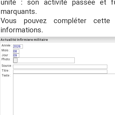
unité : son activité passée et f
marquants.
Vous pouvez compléter cette
informations.
Actualité Infirmiere militaire
Année :
(champs indispensable,sur 4 chiffres)
Mois :
(sur 2 chiffres)
Jour :
(sur 2 chiffres)
Photo :
(photo de l'unité)
Source :
Titre :
Texte :