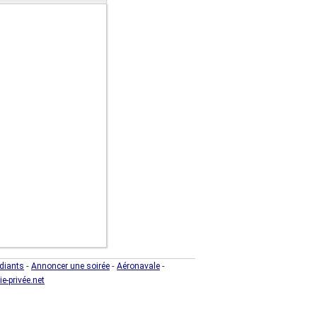
-
-
-
diants
Annoncer une soirée
Aéronavale
ie-privée.net