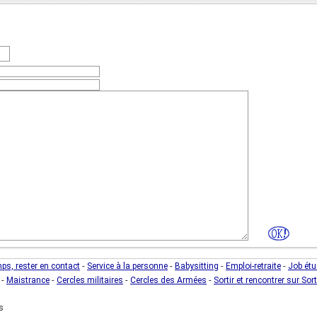
fres)
(photo de l'unité)
-
-
-
-
mps, rester en contact
Service à la personne
Babysitting
Emploi-retraite
Job étu
-
-
-
-
Maistrance
Cercles militaires
Cercles des Armées
Sortir et rencontrer sur Sort
s