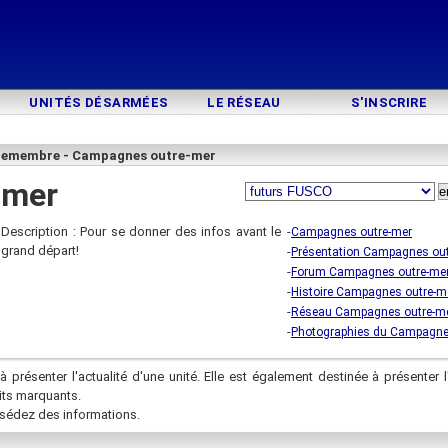
UNITÉS DÉSARMÉES
LE RÉSEAU
S'INSCRIRE
acemembre - Campagnes outre-mer
-mer
Description : Pour se donner des infos avant le
-
Campagnes outre-mer
grand départ!
-
Présentation Campagnes out
-
Forum Campagnes outre-me
-
Histoire Campagnes outre-m
-
Réseau Campagnes outre-m
-
Photographies du Campagne
à présenter l'actualité d'une unité. Elle est également destinée à présenter l
aits marquants.
sédez des informations.