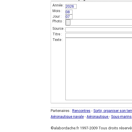
Année :
(champs indispensable,sur 4 chif
Mois :
(sur 2 chiffres)
Jour :
(sur 2 chiffres)
Photo :
Source :
Titre :
Texte :
Partenaires :
-
Rencontres
Sortir, organiser son te
-
-
Aéronautique navale
Aéronautique
Sous-marins
©alabordache.fr 1997-2009 Tous droits réservé