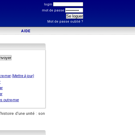
login
mot de passe
Mot de passe oublié ?
AIDE
re-mer
(Mettre à jour)
r
er
er
s outre-mer
'histoire d'une unité : son