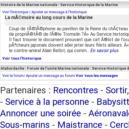
Histoire de la Marine nationale : Service Historique de la Marine
Voir l'hisrorique / Ajouter un message à l'historique
La mÃ©moire au long cours de la Marine
Coup de tÃ©lÃ©phone au pavillon de la Reine du chÃ¢teau d
de propriÃ©tÃ© de l'Ã®le Tromelin ?Â» Au Service histori
Il faut trouver le document prouvant que cet Ã®lot de l'oc
pÃªcheurs japonais doivent aller jeter leurs filets ailleurs. 
le contre-amiral Alain Bellot, qui comm...
En savoir plus
Voir tous l'historique
Alabordache : Forum de l'unité Marine nationale : Service Historique 
Voir le forum/ Ajouter un message au forum
Voir tous les messages
Partenaires :
Rencontres
-
Sortir
-
Service à la personne
-
Babysitt
Annoncer une soirée
-
Aéronaval
Sous-marins
-
Maistrance
-
Cercl