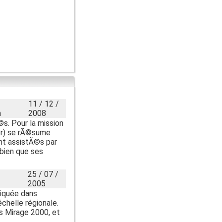
11 / 12 /
m
2008
©s. Pour la mission
For) se rÃ©sume
nt assistÃ©s par
 bien que ses
25 / 07 /
2005
liquée dans
chelle régionale.
rs Mirage 2000, et