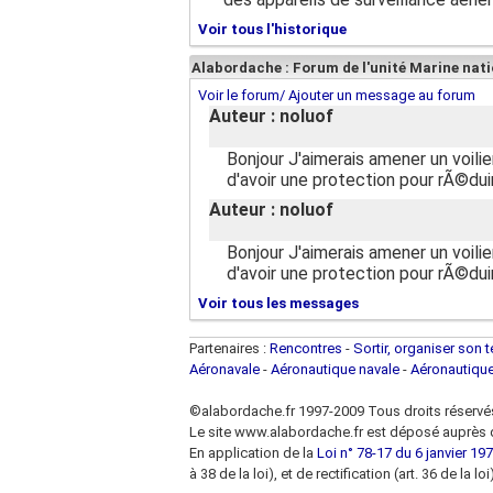
Voir tous l'historique
Alabordache : Forum de l'unité Marine nat
Voir le forum/ Ajouter un message au forum
Auteur : noluof
Bonjour J'aimerais amener un voilier
d'avoir une protection pour rÃ©du
Auteur : noluof
Bonjour J'aimerais amener un voilier
d'avoir une protection pour rÃ©du
Voir tous les messages
Partenaires :
Rencontres
-
Sortir, organiser son 
Aéronavale
-
Aéronautique navale
-
Aéronautiqu
©alabordache.fr 1997-2009 Tous droits réservé
Le site www.alabordache.fr est déposé auprès d
En application de la
Loi n° 78-17 du 6 janvier 1978
à 38 de la loi), et de rectification (art. 36 de la