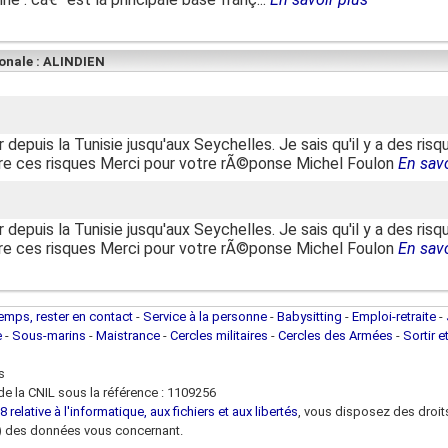
ionale : ALINDIEN
 depuis la Tunisie jusqu'aux Seychelles. Je sais qu'il y a des risqu
ire ces risques Merci pour votre rÃ©ponse Michel Foulon
En savo
 depuis la Tunisie jusqu'aux Seychelles. Je sais qu'il y a des risqu
ire ces risques Merci pour votre rÃ©ponse Michel Foulon
En savo
temps, rester en contact
-
Service à la personne
-
Babysitting
-
Emploi-retraite
-
e
-
Sous-marins
-
Maistrance
-
Cercles militaires
-
Cercles des Armées
-
Sortir e
s
e la CNIL sous la référence : 1109256
 relative à l'informatique, aux fichiers et aux libertés
, vous disposez des droits 
 loi) des données vous concernant.