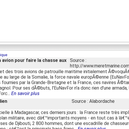
rique
n avion pour faire la chasse aux
Source :
http://www.meretmarine.co
s et des trois avions de patrouille maritime initialement Ã©voquÃ
erie au large de la Somalie, la force navale europÃ©enne (EuNav
ournies par la Grande-Bretagne et la France, ces navires Ã©ta
pagnol. Pour ses dÃ©buts, l'EuNavFor n'a donc rien d'une armada,
orc...
En savoir plus
dien
Source : Alabordache
cielle à Madagascar, ces derniers jours : la France reste très imp
plan militaire, avec dâ€™importants moyens - en tout cas à lâ€™é
aises de Djibouti, 2 800 hommes, dont une escadrille de chasseu
ne : câ€™est la principale base franç...
En savoir plus