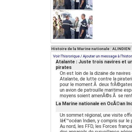
Histoire de la Marine nationale : ALINDIEN
Voir l'hisrorique / Ajouter un message à l'histo
Atalante : Juste trois navires et u
pirates
On est loin de la dizaine de navire
Atalante, de lutte contre la pirat
pour le moment Ã deux frÃ©gates f
un avion de patrouille maritime es
moyens soient amenÃ©s Ã se renf
La Marine nationale en OcÃ©an In
Un sommet régional, une visite offi
lâ€™océan Indien, y compris sur le 
Au nord, les FFD, les Forces franç
des appareils de surveillance aérien